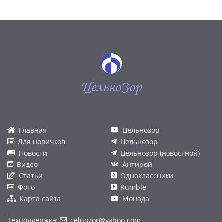
ЦельноЗор
Главная
Цельнозор
Для новичков
Цельнозор
Новости
Цельнозор (новостной)
Видео
Антирой
Статьи
Одноклассники
Фото
Rumble
Карта сайта
Монада
Техподдержка:
celnozor@yahoo.com