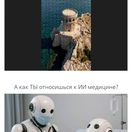
А как ТЫ относишься к ИИ медицине?