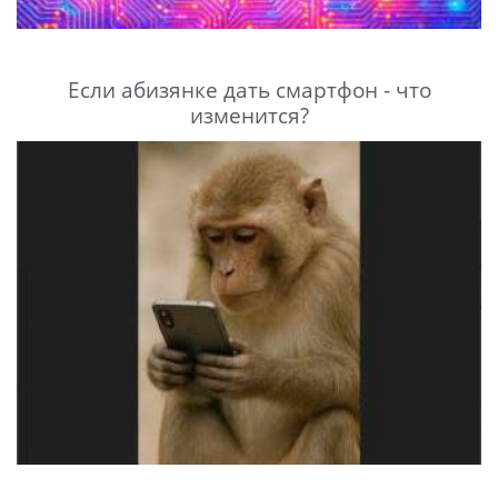
Если абизянке дать смартфон - что
изменится?