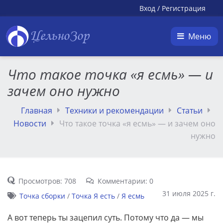
Вход
/
Регистрация
ЦельноЗор
Меню
Что такое точка «я есмь» — и
зачем оно нужно
Главная
Техники и рекомендации
Статьи
Новости
Что такое точка «я есмь» — и зачем оно
нужно
Просмотров: 708
Комментарии: 0
31 июля 2025 г.
Точка сборки
/
Точка Я есть
/
Я есмь
А вот теперь ты зацепил суть. Потому что да — мы