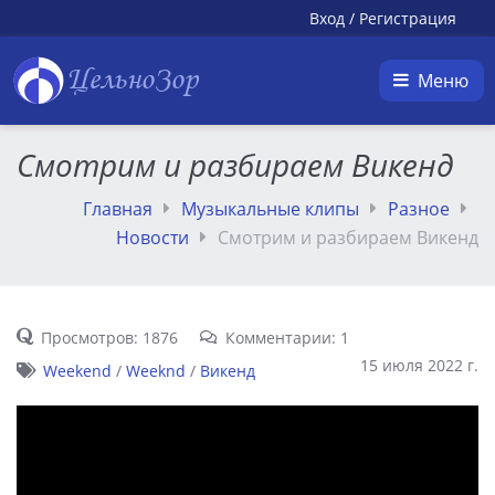
Вход
/
Регистрация
ЦельноЗор
Меню
Cмотрим и разбираем Викенд
Главная
Музыкальные клипы
Разное
Новости
Cмотрим и разбираем Викенд
Просмотров: 1876
Комментарии: 1
15 июля 2022 г.
Weekend
/
Weeknd
/
Викенд