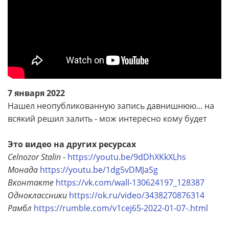
7 января 2022
Нашел неопубликованную запись давнишнюю... на
всякий решил залить - мож интересно кому будет
Это видео на других ресурсах
Celnozor Stalin
-
https://youtu.be/9dDhXKkXLhs
Монада
https://youtu.be/1dg5vDMJaSg
Вконтакте
https://vk.com/wall-130624197_128387
Одноклассники
https://ok.ru/video/3438270876314
Рамбл
https://rumble.com/v1cej65-2022-01-07-.html