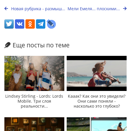
Новая рубрика - размыш...
Мели Емеля... плоскими...
Еще посты по теме
Lindsey Stirling - Lords: Lords
Кааак? Как они это увидели?
Mobile. Три слоя
Они сами поняли -
реальности...
насколько это глубоко?