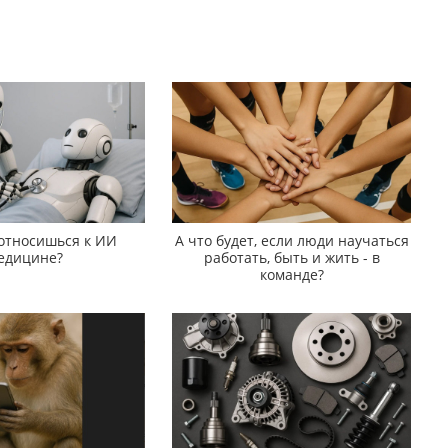
 относишься к ИИ
А что будет, если люди научаться
едицине?
работать, быть и жить - в
команде?