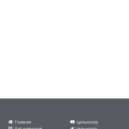
Главная
Цельнозор
Для новичков
Цельнозор