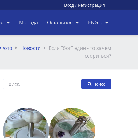
Вход
/
Регистрация
ео
Монада
Остальное
ENG...
Фото
Новости
Если "бог" един - то зачем
ссориться?
Поиск