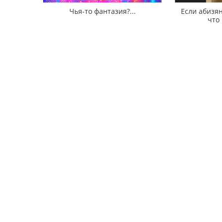
Чья-то фантазия?...
Если абизян
что