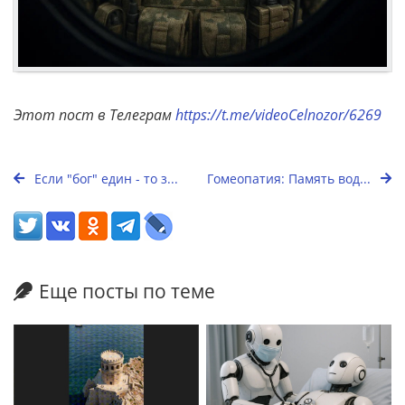
Этот пост в Телеграм
https://t.me/videoCelnozor/6269
Если "бог" един - то з...
Гомеопатия: Память вод...
Еще посты по теме