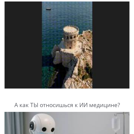
А как ТЫ относишься к ИИ медицине?