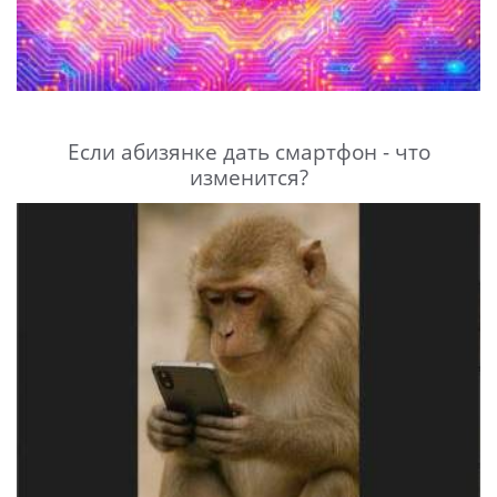
Если абизянке дать смартфон - что
изменится?