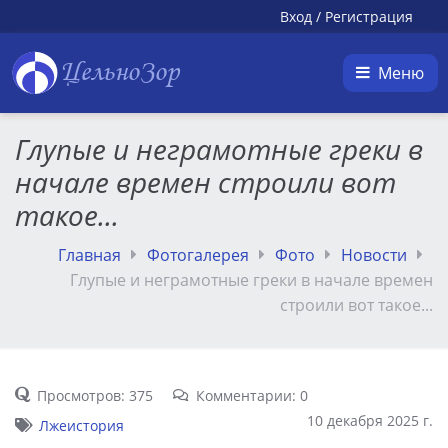
Вход
/
Регистрация
ЦельноЗор
Меню
Глупые и неграмотные греки в
начале времен строили вот
такое...
Главная
Фотогалерея
Фото
Новости
Глупые и неграмотные греки в начале времен
строили вот такое...
Просмотров: 375
Комментарии: 0
10 декабря 2025 г.
Лжеистория