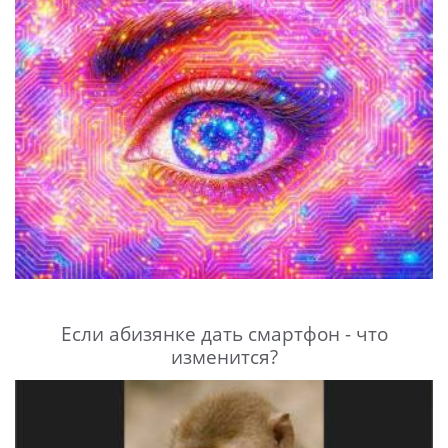
Если абизянке дать смартфон - что
изменится?