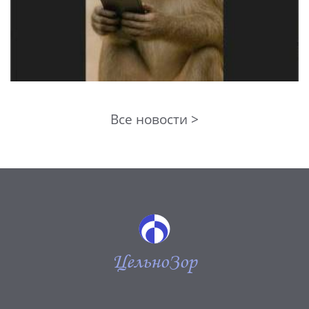
Все новости >
ЦельноЗор