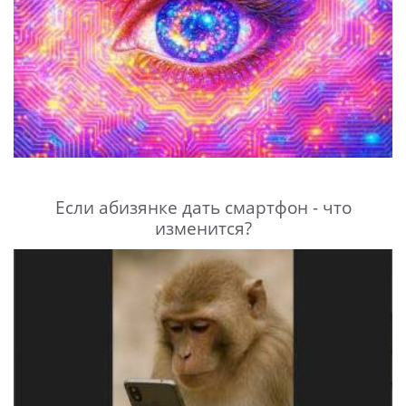
Если абизянке дать смартфон - что
изменится?