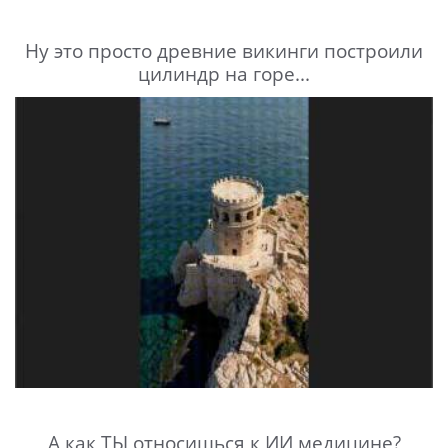
Ну это просто древние викинги построили
цилиндр на горе...
А как ТЫ относишься к ИИ медицине?