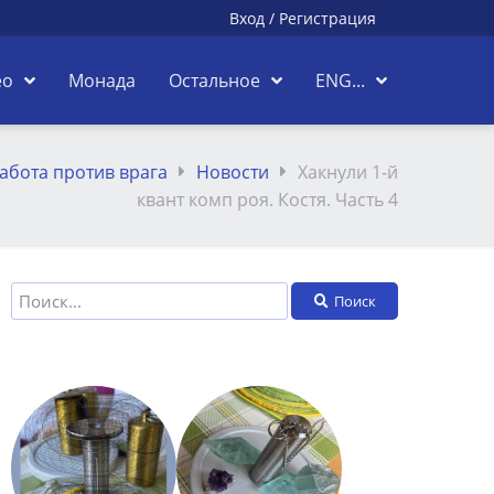
Вход
/
Регистрация
ео
Монада
Остальное
ENG...
абота против врага
Новости
Хакнули 1-й
квант комп роя. Костя. Часть 4
Поиск