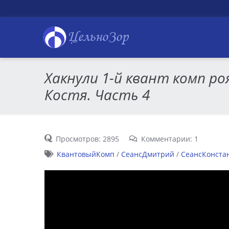
ЦельноЗор
Хакнули 1-й квант комп ро
Костя. Часть 4
Просмотров: 2895
Комментарии: 1
КвантовыйКомп
/
СеансДмитрий
/
СеансКонста