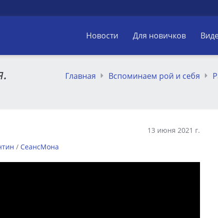
Новости
Для новичков
Вид
я.
Главная
Вспоминаем рой и себя
Р
13 июня 2021 г.
нтин
/
СеансМона