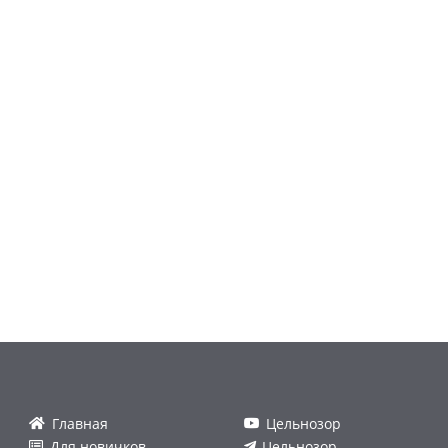
Главная
Цельнозор
Для новичков
Цельнозор