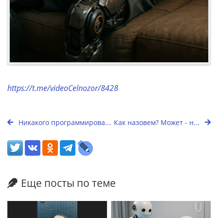
https://t.me/videoCelnozor/8428
Никакого программирова...
Как назовем? Может - н...
Еще посты по теме