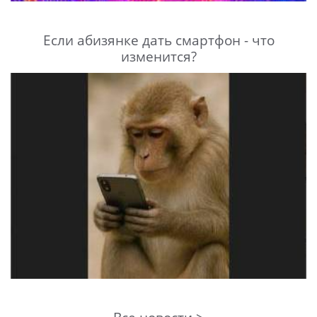
Если абизянке дать смартфон - что
изменится?