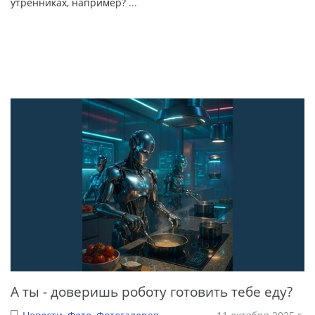
утренниках, например?
...
А ты - доверишь роботу готовить тебе еду?