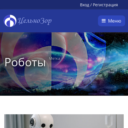
Вход
/
Регистрация
ЦельноЗор
Меню
Роботы
Метка