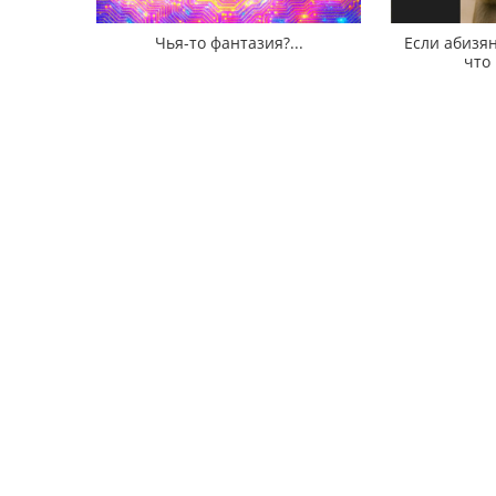
Чья-то фантазия?...
Если абизян
что