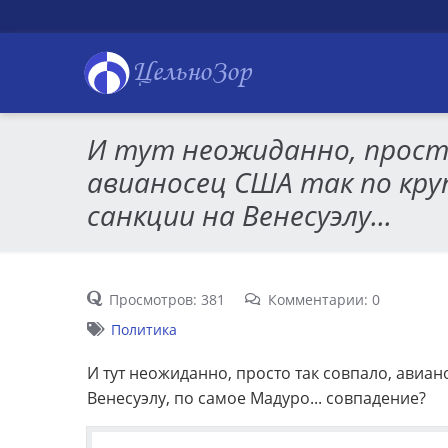
ЦельноЗор
И тут неожиданно, прост
авианосец США так по кр
санкции на Венесуэлу...
Просмотров: 381
Комментарии: 0
Политика
И тут неожиданно, просто так совпало, авиа
Венесуэлу, по самое Мадуро... совпадение?