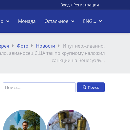
Вход
/
Регистрация
ео
Монада
Остальное
ENG...
ерея
Фото
Новости
И тут неожиданно,
ало, авианосец США так по крупному наложил
санкции на Венесуэлу...
Поиск