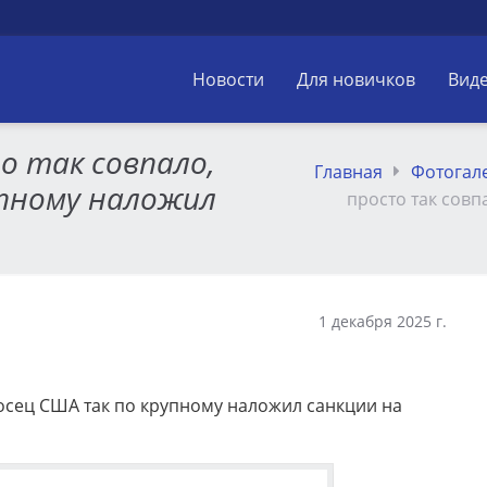
Новости
Для новичков
Вид
о так совпало,
Главная
Фотогал
упному наложил
просто так совп
1 декабря 2025 г.
носец США так по крупному наложил санкции на