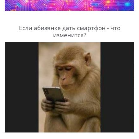
Если абизянке дать смартфон - что
изменится?