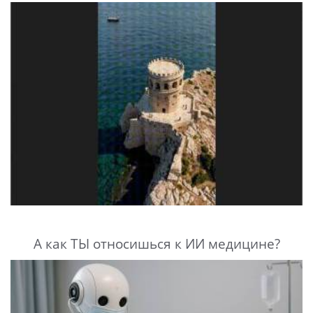
А как ТЫ относишься к ИИ медицине?