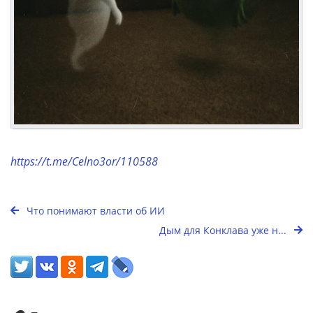
https://t.me/Celno3or/110588
Что понимают власти об ИИ
Дым для Конклава уже н...