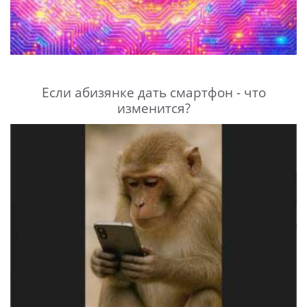
Если абизянке дать смартфон - что
изменится?