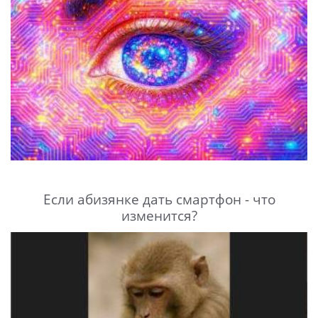
Если абизянке дать смартфон - что
изменится?