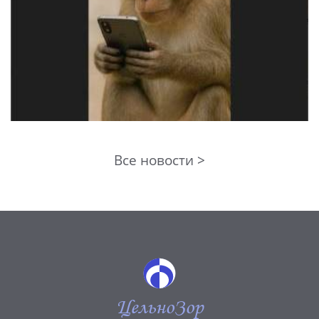
Все новости >
ЦельноЗор