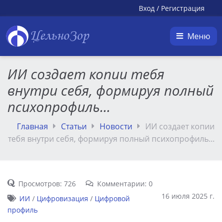
Вход
/
Регистрация
ЦельноЗор
Меню
ИИ создает копии тебя
внутри себя, формируя полный
психопрофиль...
Главная
Статьи
Новости
ИИ создает копии
тебя внутри себя, формируя полный психопрофиль...
Просмотров: 726
Комментарии: 0
16 июля 2025 г.
ИИ
/
Цифровизация
/
Цифровой
профиль