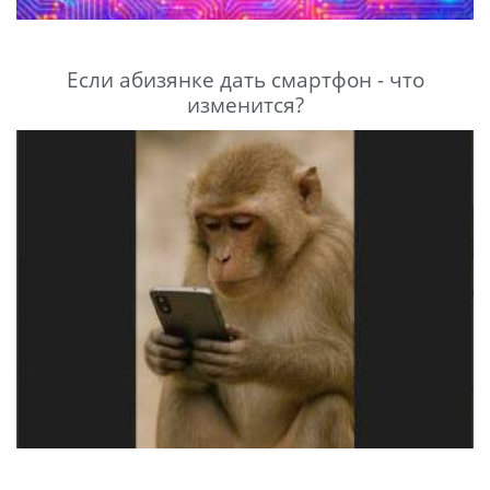
Если абизянке дать смартфон - что
изменится?