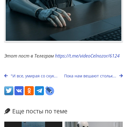
Этот пост в Телеграм
https://t.me/videoCelnozor/6124
"И все, умирая со скук...
Пока нам вешают стольк...
Еще посты по теме