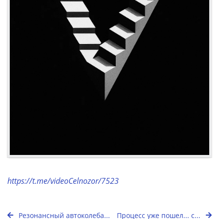
https://t.me/videoCelnozor/7523
Резонансный автоколеба...
Процесс уже пошел... с...