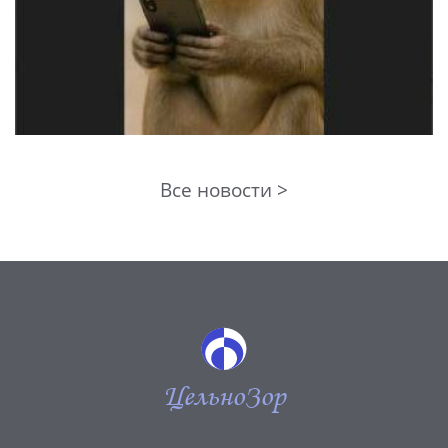
Все новости >
ЦельноЗор