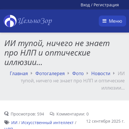
Вход
/
Регистрация
ЦельноЗор
Меню
ИИ тупой, ничего не знает
про НЛП и оптические
иллюзии...
Главная
Фотогалерея
Фото
Новости
ИИ
тупой, ничего не знает про НЛП и оптические
иллюзии...
Просмотров: 594
Комментарии: 0
12 сентября 2025 г.
ИИ
/
Искусственный интеллект
/