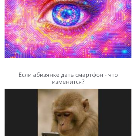
Если абизянке дать смартфон - что
изменится?