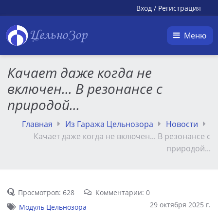
Вход
/
Регистрация
ЦельноЗор
Меню
Качает даже когда не
включен... В резонансе с
природой...
Главная
Из Гаража Цельнозора
Новости
Качает даже когда не включен... В резонансе с
природой...
Просмотров: 628
Комментарии: 0
29 октября 2025 г.
Модуль Цельнозора