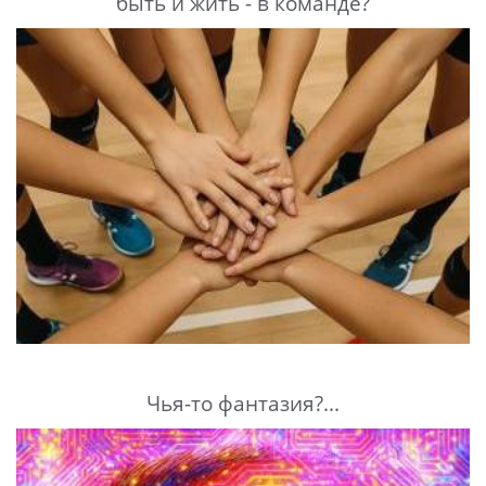
быть и жить - в команде?
Чья-то фантазия?...