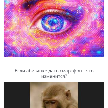
Если абизянке дать смартфон - что
изменится?