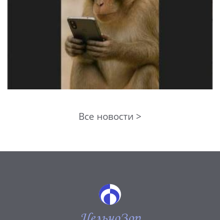
Все новости >
ЦельноЗор