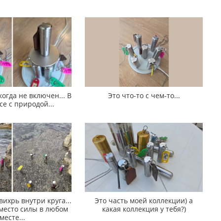
огда не включен... В
Это что-то с чем-то...
е с природой...
ихрь внутри круга...
Это часть моей коллекции) а
 место силы в любом
какая коллекция у тебя?)
месте...