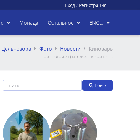
Вход
/
Регистрация
ео
Монада
Остальное
ENG...
а Цельнозора
Фото
Новости
Киноварь
наполняет) но жестковато...)
Поиск