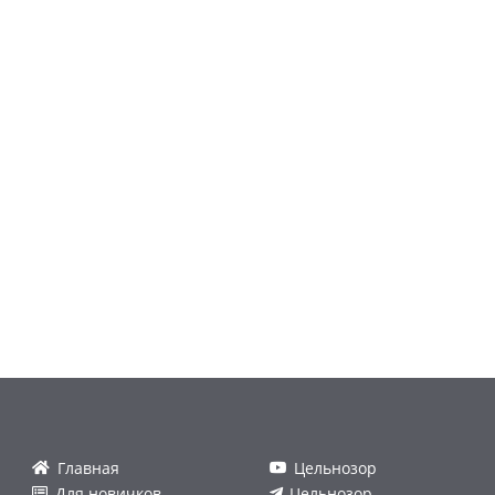
Главная
Цельнозор
Для новичков
Цельнозор