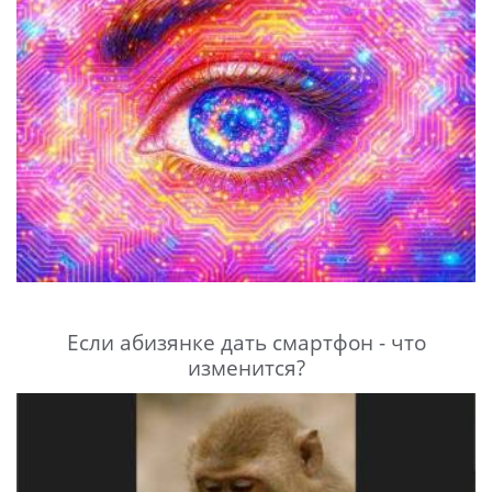
Если абизянке дать смартфон - что
изменится?