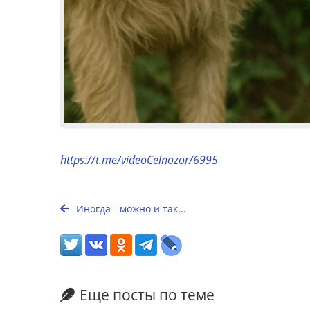
https://t.me/videoCelnozor/6995
Иногда - можно и так...
Еще посты по теме