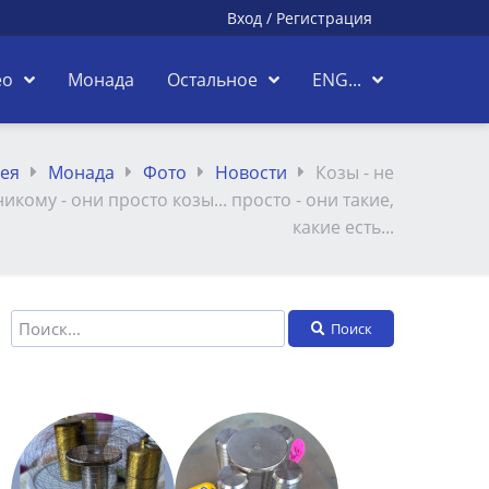
Вход
/
Регистрация
ео
Монада
Остальное
ENG...
ея
Монада
Фото
Новости
Козы - не
никому - они просто козы... просто - они такие,
какие есть...
Поиск