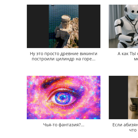
Ну это просто древние викинги
А как ТЫ
построили цилиндр на горе...
м
Чья-то фантазия?...
Если абизян
что