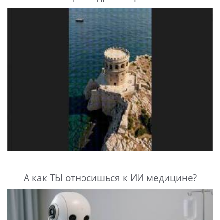
А как ТЫ относишься к ИИ медицине?