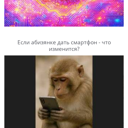
Если абизянке дать смартфон - что
изменится?