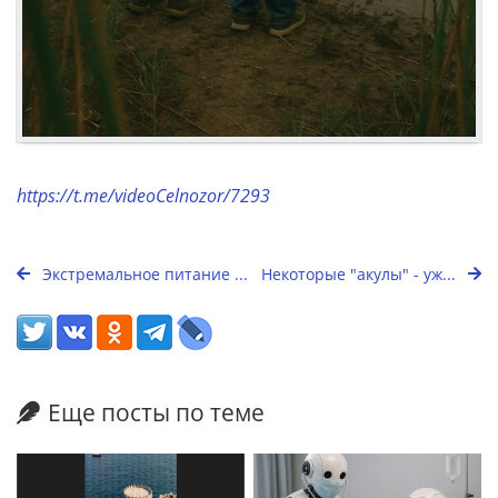
https://t.me/videoCelnozor/7293
Экстремальное питание ...
Некоторые "акулы" - уж...
Еще посты по теме