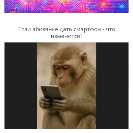
Если абизянке дать смартфон - что
изменится?