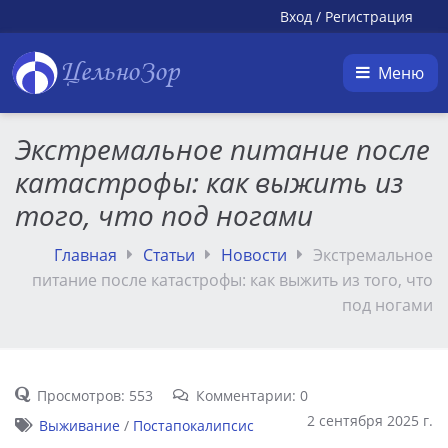
Вход
/
Регистрация
ЦельноЗор
Меню
Экстремальное питание после
катастрофы: как выжить из
того, что под ногами
Главная
Статьи
Новости
Экстремальное
питание после катастрофы: как выжить из того, что
под ногами
Просмотров: 553
Комментарии: 0
2 сентября 2025 г.
Выживание
/
Постапокалипсис