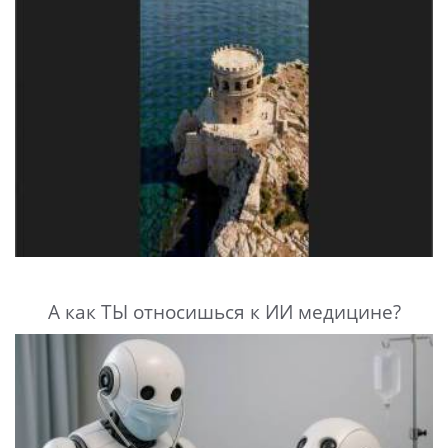
А как ТЫ относишься к ИИ медицине?