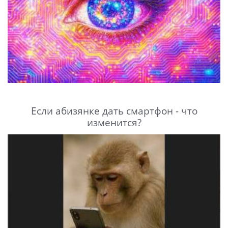
Если абизянке дать смартфон - что
изменится?