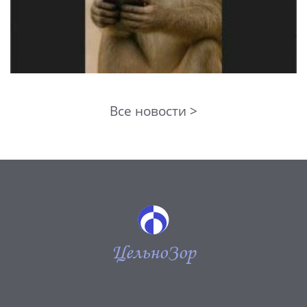
Все новости >
ЦельноЗор