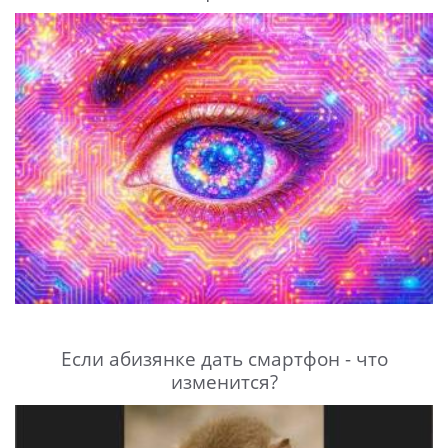
Если абизянке дать смартфон - что
изменится?