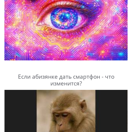
Если абизянке дать смартфон - что
изменится?