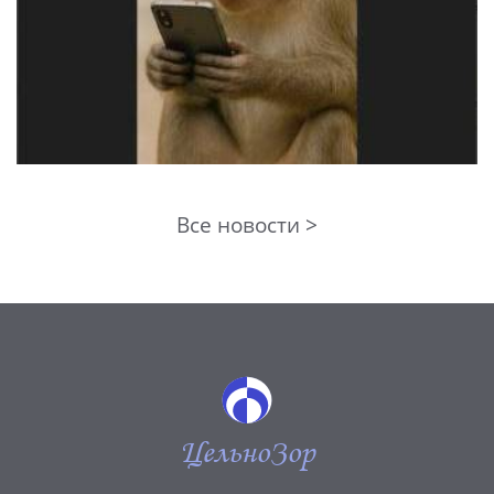
Все новости >
ЦельноЗор