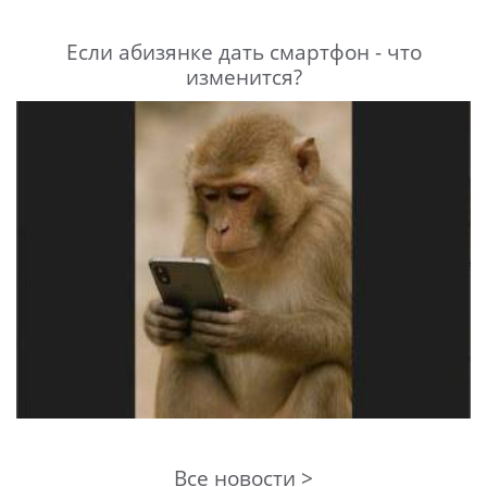
Если абизянке дать смартфон - что
изменится?
Все новости >