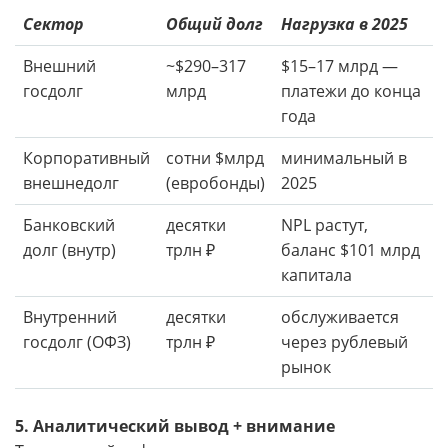
Сектор
Общий долг
Нагрузка в 2025
Внешний
~$290–317
$15–17 млрд —
госдолг
млрд
платежи до конца
года
Корпоративный
сотни $млрд
минимальный в
внешнедолг
(евробонды)
2025
Банковский
десятки
NPL растут,
долг (внутр)
трлн ₽
баланс $101 млрд
капитала
Внутренний
десятки
обслуживается
госдолг (ОФЗ)
трлн ₽
через рублевый
рынок
5. Аналитический вывод + внимание