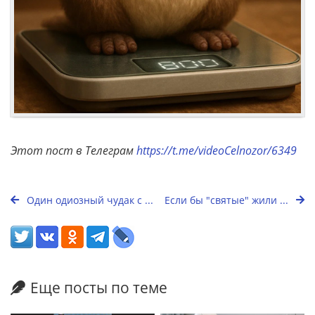
Этот пост в Телеграм
https://t.me/videoCelnozor/6349
Один одиозный чудак с ...
Если бы "святые" жили ...
Еще посты по теме