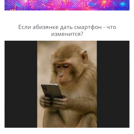
Если абизянке дать смартфон - что
изменится?