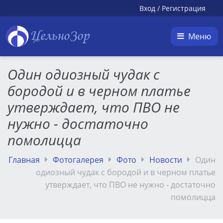
Вход
/
Регистрация
ЦельноЗор
Меню
Один одиозный чудак с
бородой и в черном платье
утверждает, что ПВО не
нужно - достаточно
помолицца
Главная
Фотогалерея
Фото
Новости
Один
одиозный чудак с бородой и в черном платье
утверждает, что ПВО не нужно - достаточно
помолицца