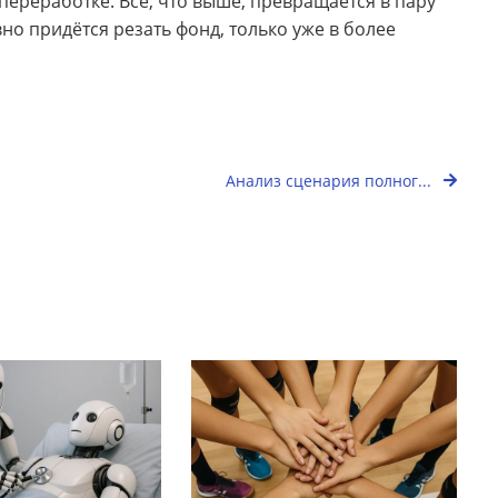
ереработке. Всё, что выше, превращается в пару
вно придётся резать фонд, только уже в более
Анализ сценария полног...