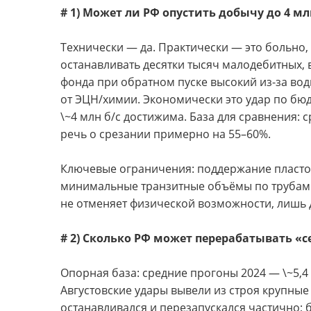
# 1) Может ли РФ опустить добычу до 4 мл
Технически — да. Практически — это больно,
останавливать десятки тысяч малодебитных, 
фонда при обратном пуске высокий из-за во
от ЭЦН/химии. Экономически это удар по бюд
\~4 млн б/с достижима. База для сравнения: с
речь о срезании примерно на 55–60%.
Ключевые ограничения: поддержание пластов
минимальные транзитные объёмы по трубам и
не отменяет физической возможности, лишь д
# 2) Сколько РФ может перерабатывать «
Опорная база: средние прогоны 2024 — \~5,4 м
Августовские удары вывели из строя крупны
останавливался и перезапускался частично; 