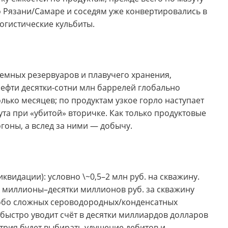
по Рязани/Самаре и соседям уже конвертировались в
огистические кульбиты.
земных резервуаров и плавучего хранения,
нефти десятки-сотни млн баррелей глобально
лько месяцев; по продуктам узкое горло наступает
ута при «убитой» вторичке. Как только продуктовые
гоны, а вслед за ними — добычу.
квидации): условно \~0,5–2 млн руб. на скважину.
 миллионы–десятки миллионов руб. за скважину
 особо сложных сероводородных/конденсатных
 быстро уводит счёт в десятки миллиардов долларов
трия будет выбирать удушение дебитов и