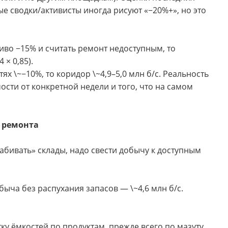
ые сводки/активисты иногда рисуют «−20%+», но это
чиво −15% и считать ремонт недоступным, то
 × 0,85).
х \~−10%, то коридор \~4,9–5,0 млн б/с. Реальность
ости от конкретной недели и того, что на самом
з ремонта
забивать» склады, надо свести добычу к доступным
ыча без распухания запасов — \~4,6 млн б/с.
тку ёмкостей по продуктам, прежде всего по мазуту