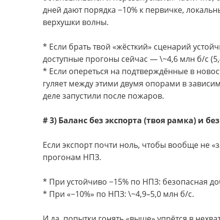
дней дают порядка −10% к первичке, локальн
верхушки волны.
* Если брать твой «жёсткий» сценарий устой
доступные прогоны сейчас — \~4,6 млн б/с (5,4
* Если опереться на подтверждённые в новостя
гуляет между этими двумя опорами в зависим
деле запустили после пожаров.
# 3) Баланс без экспорта (твоя рамка) и бе
Если экспорт почти ноль, чтобы вообще не «
прогонам НПЗ.
* При устойчиво −15% по НПЗ: безопасная доб
* При «−10%» по НПЗ: \~4,9–5,0 млн б/с.
И да, попытки гонять «выше» упрётся в нехва