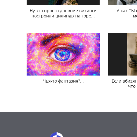
Ну это просто древние викинги
А как ТЫ
построили цилиндр на горе...
м
Чья-то фантазия?...
Если абизян
что