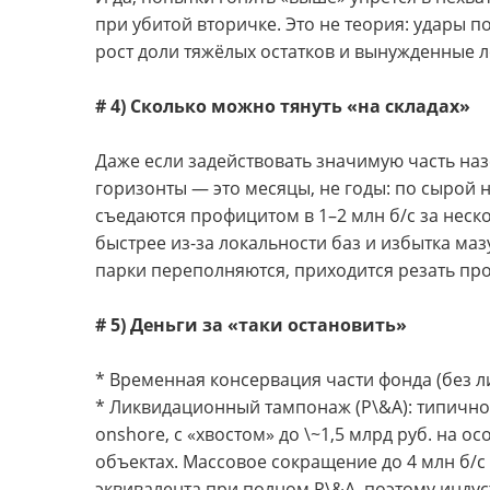
при убитой вторичке. Это не теория: удары 
рост доли тяжёлых остатков и вынужденные л
# 4) Сколько можно тянуть «на складах»
Даже если задействовать значимую часть на
горизонты — это месяцы, не годы: по сырой 
съедаются профицитом в 1–2 млн б/с за неско
быстрее из-за локальности баз и избытка маз
парки переполняются, приходится резать про
# 5) Деньги за «таки остановить»
* Временная консервация части фонда (без ли
* Ликвидационный тампонаж (P\&A): типично
onshore, с «хвостом» до \~1,5 млрд руб. на
объектах. Массовое сокращение до 4 млн б/с
эквивалента при полном P\&A, поэтому индус