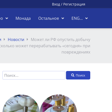
Вход
/
Регистрация
ео
Монада
Остальное
ENG...
и
Новости
Может ли РФ опустить добычу
и сколько может перерабатывать «сегодня» при
повреждениях
Поиск