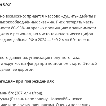
н б/с?
 но возможно: придётся массово «душить» дебиты и
высокообводнённых скважин. Риск потерять часть
дности 80–95% на зрелых провинциях и зависимости
жету и регионам, но чисто технологически цифра
редняя добыча РФ в 2024 — \~9,2 млн б/с, то есть
ого давления, утилизация попутного газа,
 «хрупкость» фонда при повторном старте. Это всё
елает её дорогой.
сегодня» при повреждениях
лн б/с (267 млн т/год).
е узлы (Рязань наполовину, Новокуйбышевск
били и по другим площадкам). Оценки последних