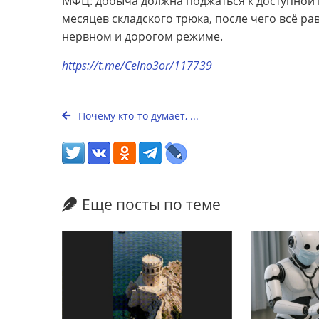
МФЦ: добыча должна поджаться к доступной п
месяцев складского трюка, после чего всё ра
нервном и дорогом режиме.
https://t.me/Celno3or/117739
Почему кто-то думает, ...
Еще посты по теме