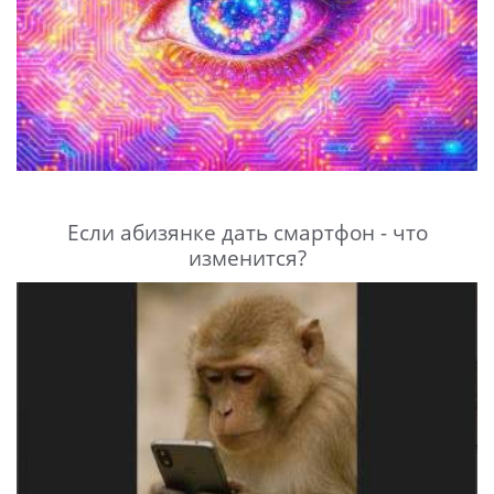
Если абизянке дать смартфон - что
изменится?