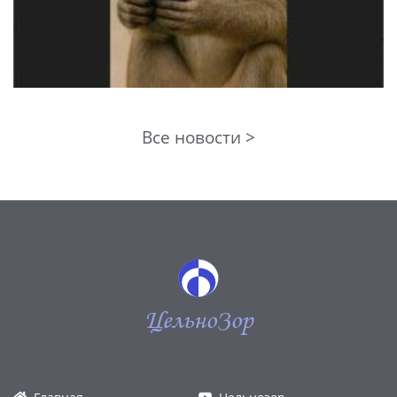
Все новости >
ЦельноЗор