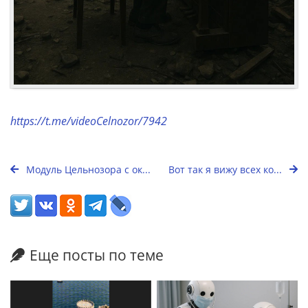
https://t.me/videoCelnozor/7942
Модуль Цельнозора с ок...
Вот так я вижу всех ко...
Еще посты по теме