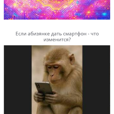
Если абизянке дать смартфон - что
изменится?