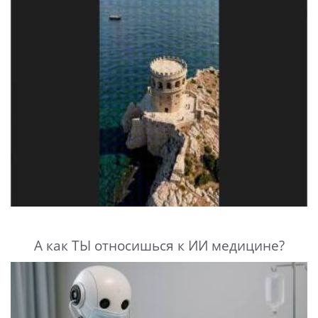
А как ТЫ относишься к ИИ медицине?