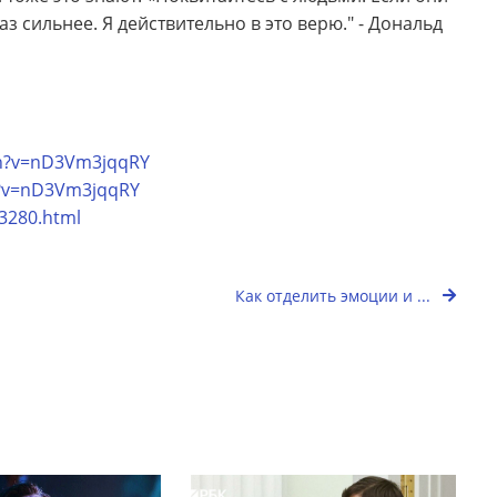
з сильнее. Я действительно в это верю." - Дональд
ch?v=nD3Vm3jqqRY
h?v=nD3Vm3jqqRY
3280.html
Как отделить эмоции и ...