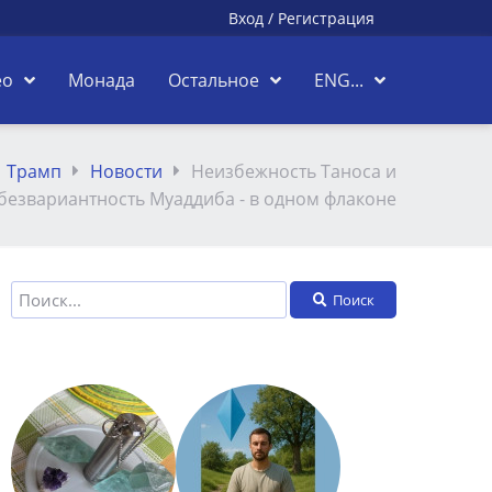
Вход
/
Регистрация
ео
Монада
Остальное
ENG...
Трамп
Новости
Неизбежность Таноса и
безвариантность Муаддиба - в одном флаконе
Поиск