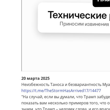
20 марта 2025
Неизбежность Таноса и безвариантность Муа
https://t.me/TheStormHasArrived17/14477
"На случай, если вы думали, что Трамп забуде
показать вам несколько примеров того, что 
знаем, что Трамп – человек слова, и его враг