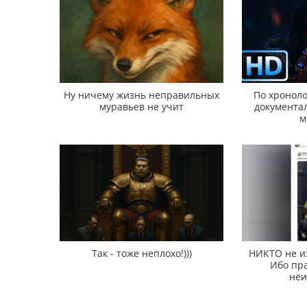
Ну ничему жизнь неправильных
По хроноло
муравьев не учит
документал
м
Так - тоже неплохо!)))
НИКТО не и
Ибо пра
неи