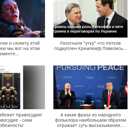
гии и сюжету этой
Разогнали "утку" что Уитков
ки мы вот на этом
подкуплен Кремлем))) Повелись...
оменте...
збежит правосудия!
А какая фраза из народного
восудие - сама
фольклора наибольшим образом
збежность!
отражает суть высказывания...