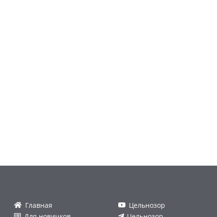
Главная
Цельнозор
Для новичков
Цельнозор