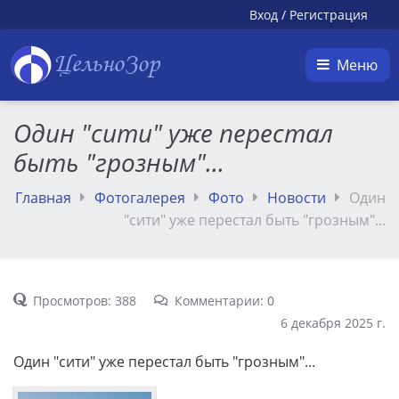
Вход
/
Регистрация
ЦельноЗор
Меню
Один "сити" уже перестал
быть "грозным"...
Главная
Фотогалерея
Фото
Новости
Один
"сити" уже перестал быть "грозным"...
Просмотров: 388
Комментарии: 0
6 декабря 2025 г.
Один "сити" уже перестал быть "грозным"...