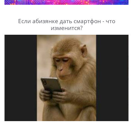
Если абизянке дать смартфон - что
изменится?