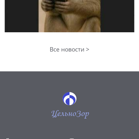
Все новости >
ЦельноЗор