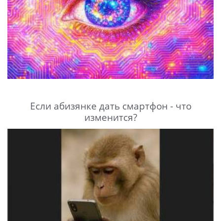
Если абизянке дать смартфон - что
изменится?