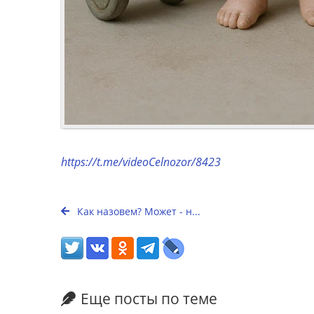
https://t.me/videoCelnozor/8423
Как назовем? Может - н...
Еще посты по теме