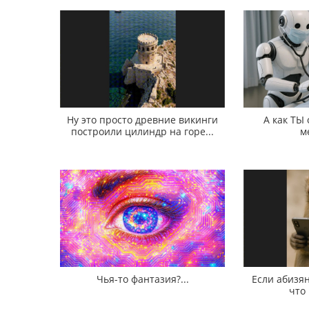
Ну это просто древние викинги
А как ТЫ
построили цилиндр на горе...
м
Чья-то фантазия?...
Если абизян
что