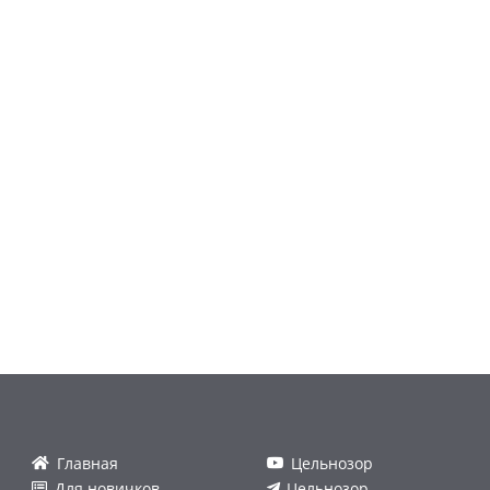
Главная
Цельнозор
Для новичков
Цельнозор