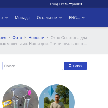
Вход
/
Регистрация
ео
Монада
Остальное
ENG...
рея
Фото
Новости
Окно Овертона для
мых маленьких. Наши дни. Почти реальность...
Поиск