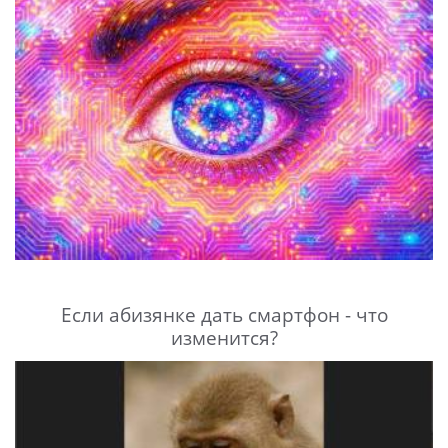
Если абизянке дать смартфон - что
изменится?