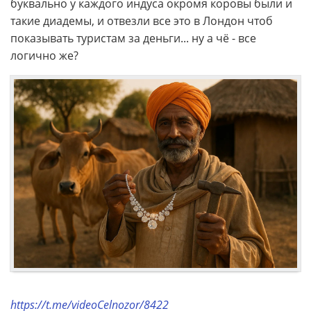
буквально у каждого индуса окромя коровы были и
такие диадемы, и отвезли все это в Лондон чтоб
показывать туристам за деньги... ну а чё - все
логично же?
https://t.me/videoCelnozor/8422