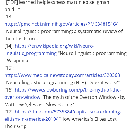
"[PDF] learned helplessness martin ep seligman,
ph.d.1"
[13]:
https://pmc.ncbi.nlm.nih.gov/articles/PMC3481516/
"Neurolinguistic programming: a systematic review of
the effects on ..."
[14]:
https://en.wikipedia.org/wiki/Neuro-
linguistic_programming
"Neuro-linguistic programming
- Wikipedia"
[15]:
https://www.medicalnewstoday.com/articles/320368
"Neuro-linguistic programming (NLP): Does it work?"
[16]:
https://www.slowboring.com/p/the-myth-of-the-
overton-window
"The myth of the Overton Window - by
Matthew Yglesias - Slow Boring"
[17]:
https://time.com/5735384/capitalism-reckoning-
elitism-in-america-2019/
"How America's Elites Lost
Their Grip"