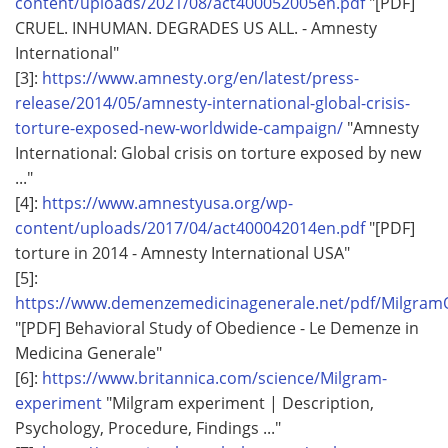
content/uploads/2021/08/act400052005en.pdf
"[PDF]
CRUEL. INHUMAN. DEGRADES US ALL. - Amnesty
International"
[3]:
https://www.amnesty.org/en/latest/press-
release/2014/05/amnesty-international-global-crisis-
torture-exposed-new-worldwide-campaign/
"Amnesty
International: Global crisis on torture exposed by new
..."
[4]:
https://www.amnestyusa.org/wp-
content/uploads/2017/04/act400042014en.pdf
"[PDF]
torture in 2014 - Amnesty International USA"
[5]:
https://www.demenzemedicinagenerale.net/pdf/MilgramO
"[PDF] Behavioral Study of Obedience - Le Demenze in
Medicina Generale"
[6]:
https://www.britannica.com/science/Milgram-
experiment
"Milgram experiment | Description,
Psychology, Procedure, Findings ..."