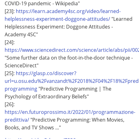
COVID-19 pandemic - Wikipedia"
[23]:
https://learn.academy4sc.org/video/learned-
helplessness-experiment-doggone-attitudes/
"Learned
Helplessness Experiment: Doggone Attitudes -
Academy 4SC"
[24]:
https://www.sciencedirect.com/science/article/abs/pii/
"Some further data on the foot-in-the-door technique -
ScienceDirect"
[25]:
https://glasp.co/discover?
url=u.osu.edu%2Fvanzandt%2F2018%2F04%2F18%2Fpredic
programming
"Predictive Programming | The
Psychology of Extraordinary Beliefs"
[26]:
https://en.futuroprossimo.it/2022/01/programmazione-
predittiva/
"Predictive Programming: When Movies,
Books, and TV Shows ..."