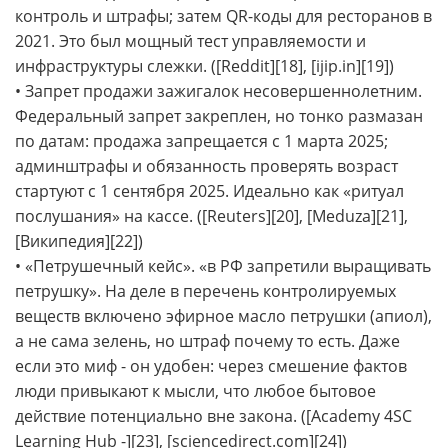
контроль и штрафы; затем QR-коды для ресторанов в
2021. Это был мощный тест управляемости и
инфраструктуры слежки. ([Reddit][18], [ijip.in][19])
• Запрет продажи зажигалок несовершеннолетним.
Федеральный запрет закреплен, но тонко размазан
по датам: продажа запрещается с 1 марта 2025;
админштрафы и обязанность проверять возраст
стартуют с 1 сентября 2025. Идеально как «ритуал
послушания» на кассе. ([Reuters][20], [Meduza][21],
[Википедия][22])
• «Петрушечный кейс». «в РФ запретили выращивать
петрушку». На деле в перечень контролируемых
веществ включено эфирное масло петрушки (апиол),
а не сама зелень, но штраф почему то есть. Даже
если это миф - он удобен: через смешение фактов
люди привыкают к мысли, что любое бытовое
действие потенциально вне закона. ([Academy 4SC
Learning Hub -][23], [sciencedirect.com][24])