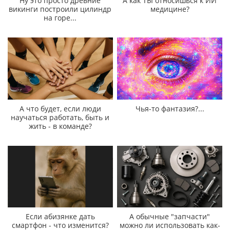
Ну это просто древние
А как ТЫ относишься к ИИ
викинги построили цилиндр
медицине?
на горе...
А что будет, если люди
Чья-то фантазия?...
научаться работать, быть и
жить - в команде?
Если абизянке дать
А обычные "запчасти"
смартфон - что изменится?
можно ли использовать как-