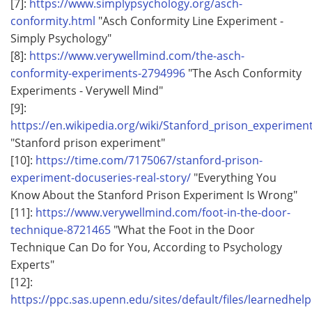
[7]:
https://www.simplypsychology.org/asch-
conformity.html
"Asch Conformity Line Experiment -
Simply Psychology"
[8]:
https://www.verywellmind.com/the-asch-
conformity-experiments-2794996
"The Asch Conformity
Experiments - Verywell Mind"
[9]:
https://en.wikipedia.org/wiki/Stanford_prison_experimen
"Stanford prison experiment"
[10]:
https://time.com/7175067/stanford-prison-
experiment-docuseries-real-story/
"Everything You
Know About the Stanford Prison Experiment Is Wrong"
[11]:
https://www.verywellmind.com/foot-in-the-door-
technique-8721465
"What the Foot in the Door
Technique Can Do for You, According to Psychology
Experts"
[12]:
https://ppc.sas.upenn.edu/sites/default/files/learnedhel