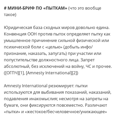
# МИНИ-БРИФ ПО «ПЫТКАМ»
(что это вообще
такое)
Юридическая база сходных миров довольно едина.
Конвенция ООН против пыток определяет пытку как
умышленное причинение сильной физической или
психической боли с «целью» (добыть инфо/
признание, наказать, запугать) при участии или
попустительстве должностного лица. Запрет
абсолютный, без исключений на войну, ЧС и прочее.
([ОГПЧ][1], [Amnesty International][2])
Amnesty International резюмирует: пытки
используются для выбивания показаний, наказаний,
подавления инакомыслия; несмотря на запреты на
бумаге, они фиксируются повсеместно. Различают
«пытки» и «жестокое/бесчеловечное/унижающее»