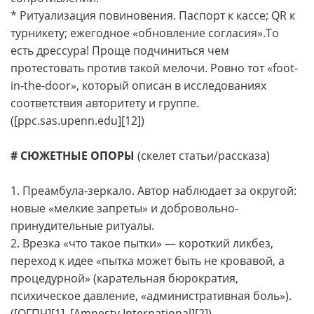
* Ритуализация повиновения. Паспорт к кассе; QR к
турникету; ежегодное «обновление согласия».То
есть дрессура! Проще подчиниться чем
протестовать против такой мелочи. Ровно тот «foot-
in-the-door», который описан в исследованиях
соответствия авторитету и группе.
([ppc.sas.upenn.edu][12])
# СЮЖЕТНЫЕ ОПОРЫ
(скелет статьи/рассказа)
1. Преамбула-зеркало. Автор наблюдает за округой:
новые «мелкие запреты» и добровольно-
принудительные ритуалы.
2. Врезка «что такое пытки» — короткий ликбез,
переход к идее «пытка может быть не кровавой, а
процедурной» (карательная бюрократия,
психическое давление, «административная боль»).
([ОГПЧ][1], [Amnesty International][2])