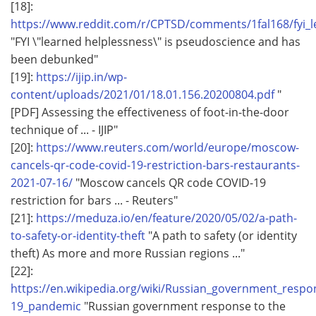
[18]:
https://www.reddit.com/r/CPTSD/comments/1fal168/fyi_
"FYI \"learned helplessness\" is pseudoscience and has
been debunked"
[19]:
https://ijip.in/wp-
content/uploads/2021/01/18.01.156.20200804.pdf
"
[PDF] Assessing the effectiveness of foot-in-the-door
technique of ... - IJIP"
[20]:
https://www.reuters.com/world/europe/moscow-
cancels-qr-code-covid-19-restriction-bars-restaurants-
2021-07-16/
"Moscow cancels QR code COVID-19
restriction for bars ... - Reuters"
[21]:
https://meduza.io/en/feature/2020/05/02/a-path-
to-safety-or-identity-theft
"A path to safety (or identity
theft) As more and more Russian regions ..."
[22]:
https://en.wikipedia.org/wiki/Russian_government_resp
19_pandemic
"Russian government response to the