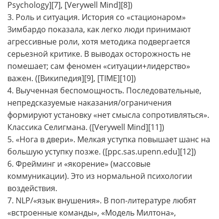
Psychology][7], [Verywell Mind][8])
3. Роль и ситуация. История со «стационаром»
Зимбардо показала, как легко люди принимают
агрессивные роли, хотя методика подвергается
серьезной критике. В выводах осторожность не
помешает; сам феномен «ситуации+лидерство»
важен. ([Википедия][9], [TIME][10])
4. Выученная беспомощность. Последовательные,
непредсказуемые наказания/ограничения
формируют установку «нет смысла сопротивляться».
Классика Селигмана. ([Verywell Mind][11])
5. «Нога в двери». Мелкая уступка повышает шанс на
большую уступку позже. ([ppc.sas.upenn.edu][12])
6. Фрейминг и «якорение» (массовые
коммуникации). Это из нормальной психологии
воздействия.
7. NLP/«язык внушения». В поп-литературе любят
«встроенные команды», «Модель Милтона»,