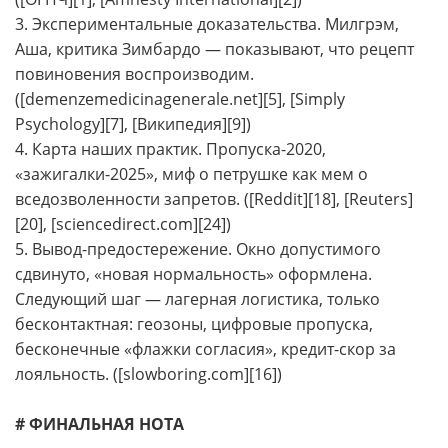
3. Экспериментальные доказательства. Милгрэм,
Аша, критика Зимбардо — показывают, что рецепт
повиновения воспроизводим.
([demenzemedicinagenerale.net][5], [Simply
Psychology][7], [Википедия][9])
4. Карта наших практик. Пропуска-2020,
«зажигалки-2025», миф о петрушке как мем о
вседозволенности запретов. ([Reddit][18], [Reuters]
[20], [sciencedirect.com][24])
5. Вывод-предостережение. Окно допустимого
сдвинуто, «новая нормальность» оформлена.
Следующий шаг — лагерная логистика, только
бесконтактная: геозоны, цифровые пропуска,
бесконечные «флажки согласия», кредит-скор за
лояльность. ([slowboring.com][16])
# ФИНАЛЬНАЯ НОТА