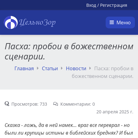
Вход
/
Регистрация
ЦельноЗор
Меню
Пасха: пробои в божественном
сценарии.
Главная
Статьи
Новости
Пасха: пробои в
божественном сценарии.
Просмотров: 733
Комментарии: 0
20 апреля 2025 г.
Сказка - ложь, да в ней намек... враг все переврал - но
были ли крупицы истины в библейских бреднях? И был