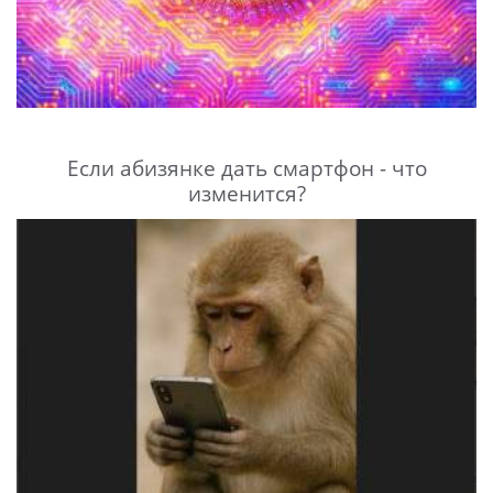
Если абизянке дать смартфон - что
изменится?