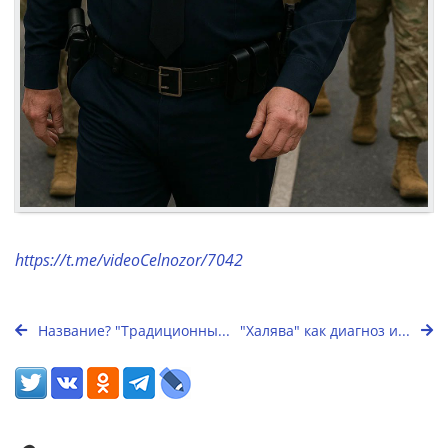
https://t.me/videoCelnozor/7042
Название? "Традиционны...
"Халява" как диагноз и...