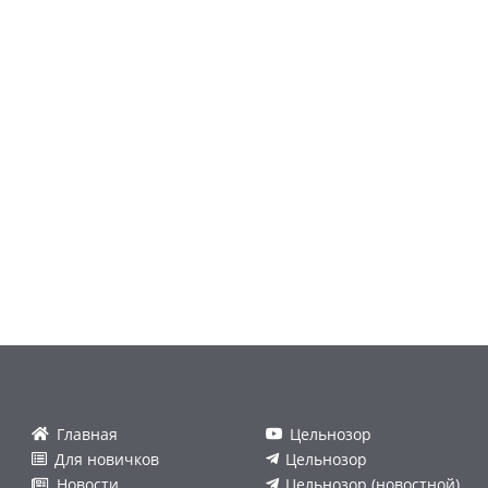
Главная
Цельнозор
Для новичков
Цельнозор
Новости
Цельнозор (новостной)