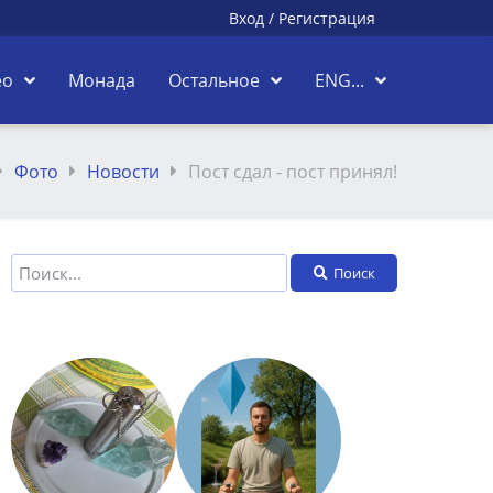
Вход
/
Регистрация
ео
Монада
Остальное
ENG...
Фото
Новости
Пост сдал - пост принял!
Поиск