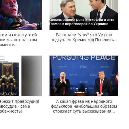
гии и сюжету этой
Разогнали "утку" что Уитков
ки мы вот на этом
подкуплен Кремлем))) Повелись...
оменте...
збежит правосудия!
А какая фраза из народного
восудие - сама
фольклора наибольшим образом
збежность!
отражает суть высказывания...