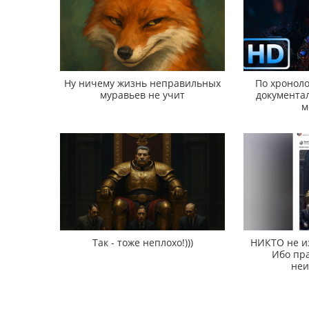
Ну ничему жизнь неправильных
По хроноло
муравьев не учит
документал
м
Так - тоже неплохо!)))
НИКТО не и
Ибо пра
неи