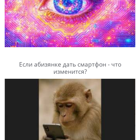
Если абизянке дать смартфон - что
изменится?