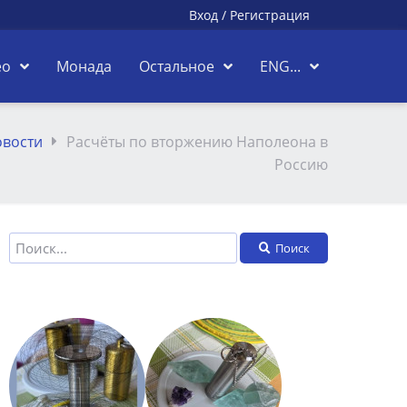
Вход
/
Регистрация
ео
Монада
Остальное
ENG...
вости
Расчёты по вторжению Наполеона в
Россию
Поиск