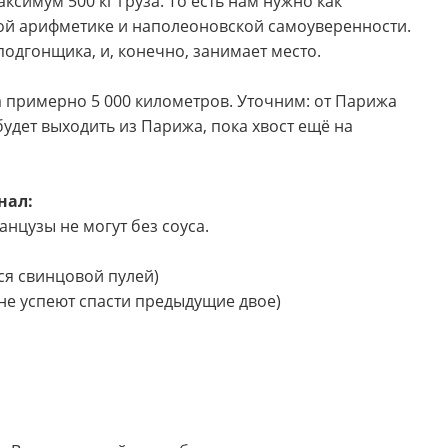
аксимум 500 кг груза. То есть нам нужно как
той арифметике и наполеоновской самоуверенности.
 подгонщика, и, конечно, занимает место.
на примерно 5 000 километров. Уточним: от Парижа
 будет выходить из Парижа, пока хвост ещё на
нал:
нцузы не могут без соуса.
тся свинцовой пулей)
о не успеют спасти предыдущие двое)