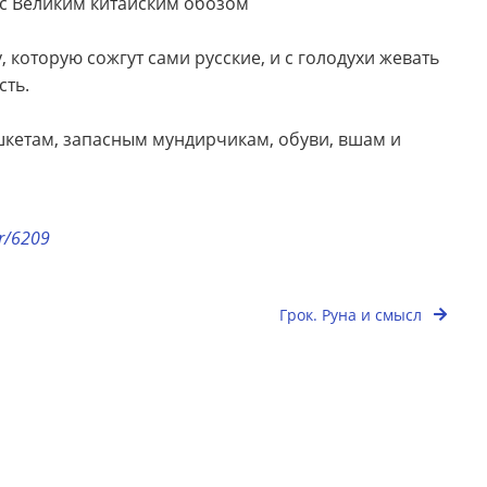
 с Великим китайским обозом
, которую сожгут сами русские, и с голодухи жевать
сть.
кетам, запасным мундирчикам, обуви, вшам и
or/6209
Грок. Руна и смысл