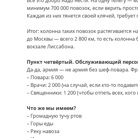
Всё это добро надо нести. На одну телегу — м
минимум 700 000 повозок, если верить прос
Каждая из них тянется своей клячей, требует
Итог: колонна таких повозок растягивается 
до Москвы — всего 2 800 км, то есть колонна
вокзале Лиссабона.
Пункт четвёртый. Обслуживающий персо
Да-да, армия — не армия без шеф-повара. Фра
– Повара: 6 000
– Врачи: 2 000 (на случай, если кто-то подави
– Священники: 1 200 (чтобы отпеть всех, ког
Что же мы имеем?
– Громадную тучу ртов
– Горы еды
– Реку навоза