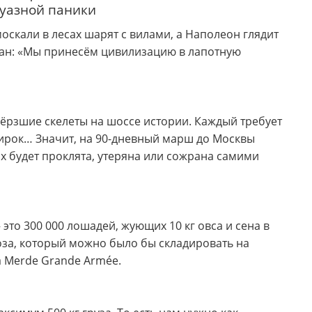
жуазной паники
 москали в лесах шарят с вилами, а Наполеон глядит
лан: «Мы принесём цивилизацию в лапотную
амёрзшие скелеты на шоссе истории. Каждый требует
 жирок… Значит, на 90-дневный марш до Москвы
их будет проклята, утеряна или сожрана самими
это 300 000 лошадей, жующих 10 кг овса и сена в
авоза, который можно было бы складировать на
a Merde Grande Armée.