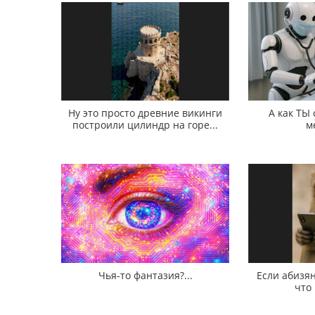
Ну это просто древние викинги
А как ТЫ
построили цилиндр на горе...
м
Чья-то фантазия?...
Если абизян
что