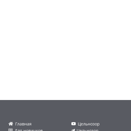
Главная
Цельнозор
Для новичков
Цельнозор