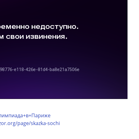
g/Олимпиада+в+Париже
zor.org/page/skazka-sochi