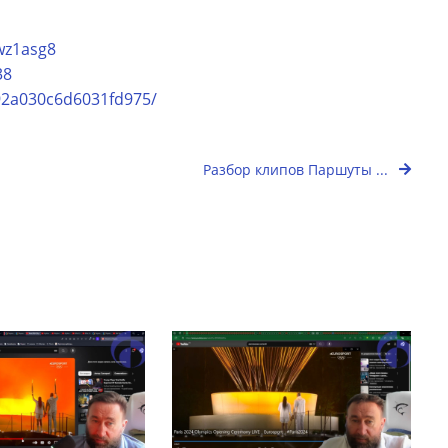
wz1asg8
38
92a030c6d6031fd975/
Разбор клипов Паршуты ...