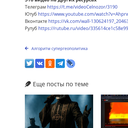
Телеграм
https://t.me/videoCelnozor/3190
Ютуб
https://www.youtube.com/watch?v=Ahpr
Вконтакте
https://vk.com/wall-130624197_2046
Рутуб
https://rutube.ru/video/335614ce1c58e9
Алгоритм супергеополитика
Еще посты по теме