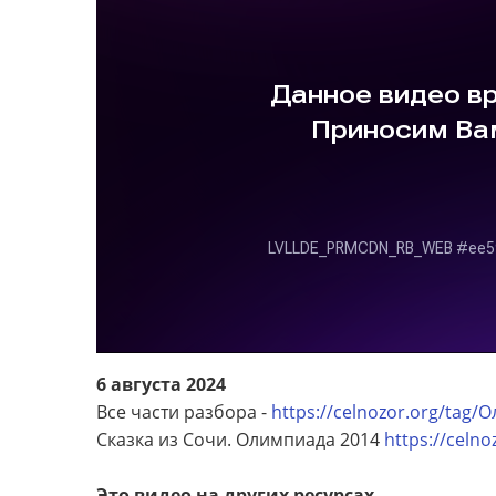
6 августа 2024
Все части разбора -
https://celnozor.org/ta
Сказка из Сочи. Олимпиада 2014
https://celno
Это видео на других ресурсах