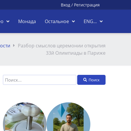
Вход
/
Регистрация
ео
Монада
Остальное
ENG...
ости
Разбор смыслов церемонии открытия
33й Олимпиады в Париже
Поиск