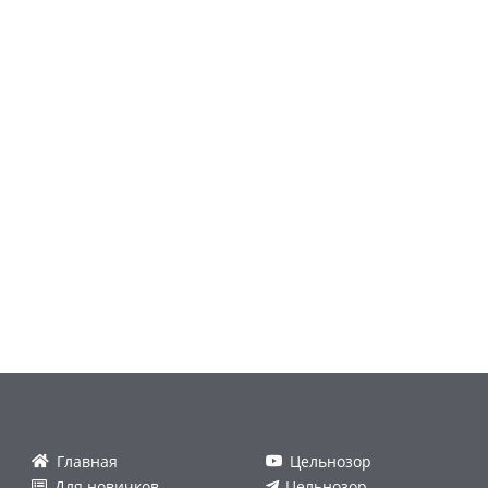
Главная
Цельнозор
Для новичков
Цельнозор