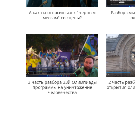
А как ты относишься к "черным
Разбор смы
мессам" со сцены?
о
3 часть разбора 33й Олимпиады
2 часть раз
программы на уничтожение
открытия ол
человечества