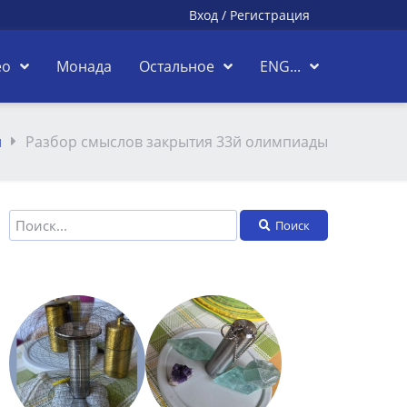
Вход
/
Регистрация
ео
Монада
Остальное
ENG...
и
Разбор смыслов закрытия 33й олимпиады
Поиск