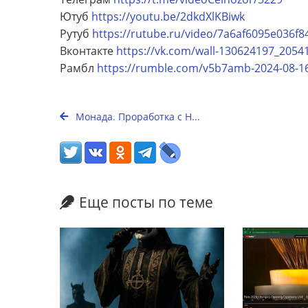
Ютуб
https://youtu.be/2dkdXlKBiwk
Рутуб
https://rutube.ru/video/7a6af6095e036f
Вконтакте
https://vk.com/wall-130624197_2054
Рамбл
https://rumble.com/v5b7amb-2024-08-16
Монада. Проработка с Н...
Еще посты по теме