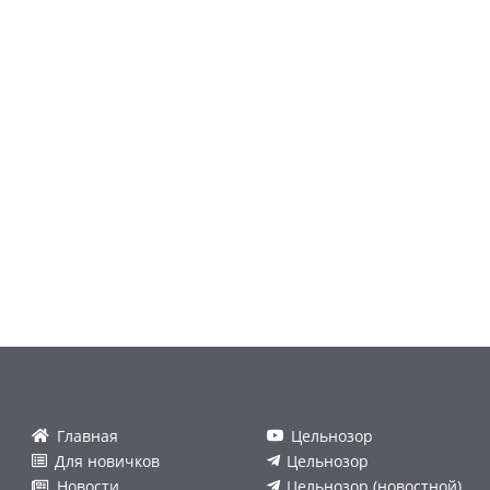
Главная
Цельнозор
Для новичков
Цельнозор
Новости
Цельнозор (новостной)