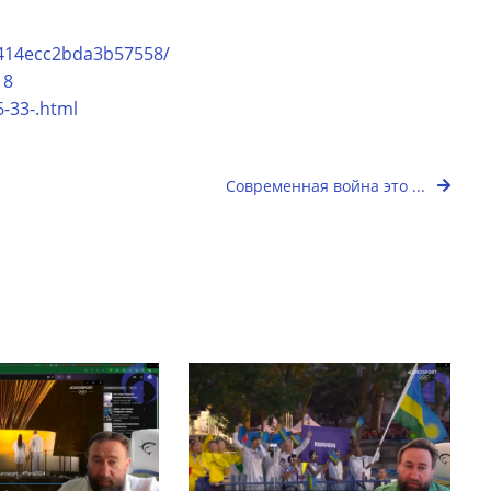
8414ecc2bda3b57558/
18
-33-.html
Современная война это ...