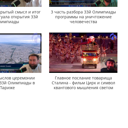
крытый смысл и итог
3 часть разбора 33й Олимпиады
туала открытия 33й
программы на уничтожение
лимпиады
человечества
мыслов церемонии
Главное послание товарища
 33й Олимпиады в
Сталина - фильм Цирк и символ
Париже
квантового мышления светом