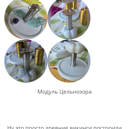
Модуль Цельнозора
Ну это просто древние викинги построили