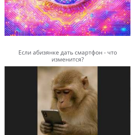
Если абизянке дать смартфон - что
изменится?