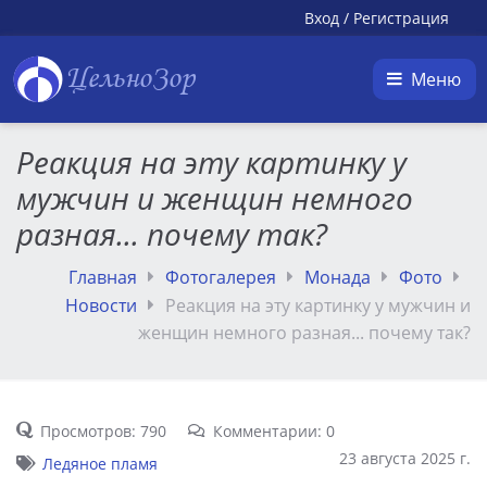
Вход
/
Регистрация
ЦельноЗор
Меню
Реакция на эту картинку у
мужчин и женщин немного
разная... почему так?
Главная
Фотогалерея
Монада
Фото
Новости
Реакция на эту картинку у мужчин и
женщин немного разная... почему так?
Просмотров: 790
Комментарии: 0
23 августа 2025 г.
Ледяное пламя