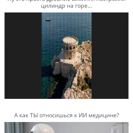
цилиндр на горе...
А как ТЫ относишься к ИИ медицине?