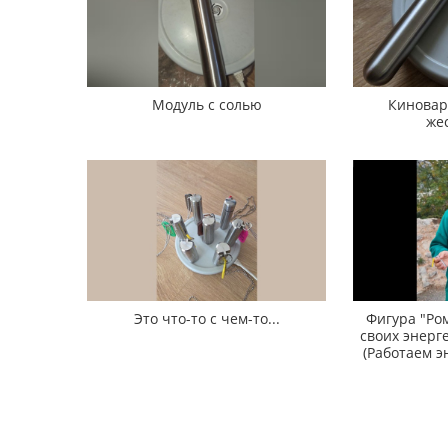
Модуль с солью
Киновар
жес
Это что-то с чем-то...
Фигура "Ро
своих энерг
(Работаем э