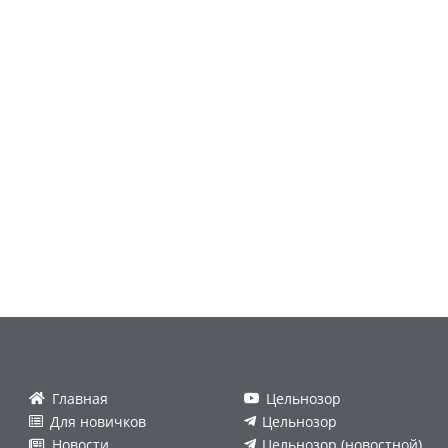
Главная
Цельнозор
Для новичков
Цельнозор
Новости
Цельнозор (новостной)