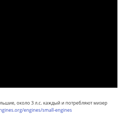
ьшие, около 3 л.с. каждый и потребляют мизер
gines.org/engines/small-engines