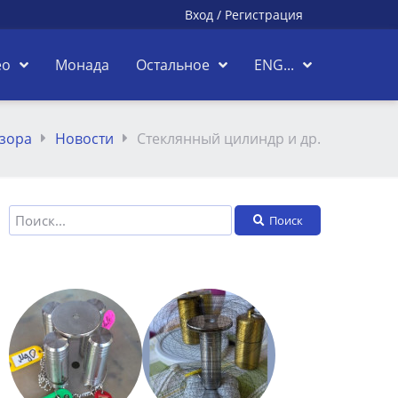
Вход
/
Регистрация
ео
Монада
Остальное
ENG...
зора
Новости
Стеклянный цилиндр и др.
Поиск