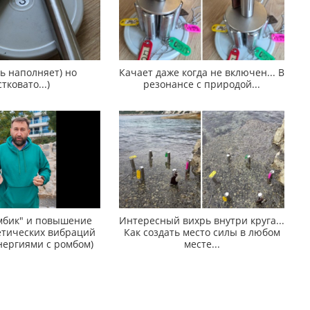
ь наполняет) но
Качает даже когда не включен... В
тковато...)
резонансе с природой...
мбик" и повышение
Интересный вихрь внутри круга...
етических вибраций
Как создать место силы в любом
нергиями с ромбом)
месте...