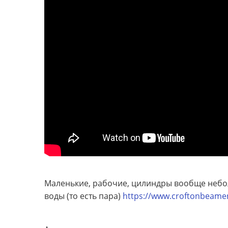
Маленькие, рабочие, цилиндры вообще небол
воды (то есть пара)
https://www.croftonbeamen