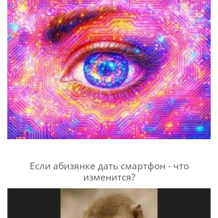
Если абизянке дать смартфон - что
изменится?