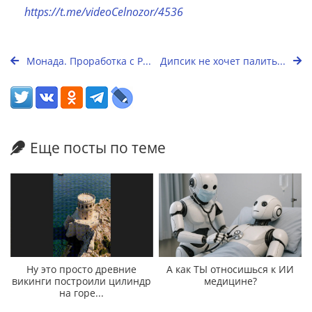
https://t.me/videoCelnozor/4536
Монада. Проработка с Р...
Дипсик не хочет палить...
Еще посты по теме
Ну это просто древние
А как ТЫ относишься к ИИ
викинги построили цилиндр
медицине?
на горе...